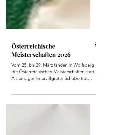
Österreichische
Meisterschaften 2026
Vom 25. bis 29. März fanden in Wolfsberg
die Österreichischen Meisterschaften statt.
Als einziger Innervillgrater Schütze trat
Franz Mair am 25. März in der Klasse
Senioren 2 an und holte sich den 11. Platz
mit 391,1 Ringen. Mit der Mannschaft
Tirol 1 machten Franz Mair, Raimund
Felderer und Martin Embacher den 2.
Platz und konnten somit mit einer