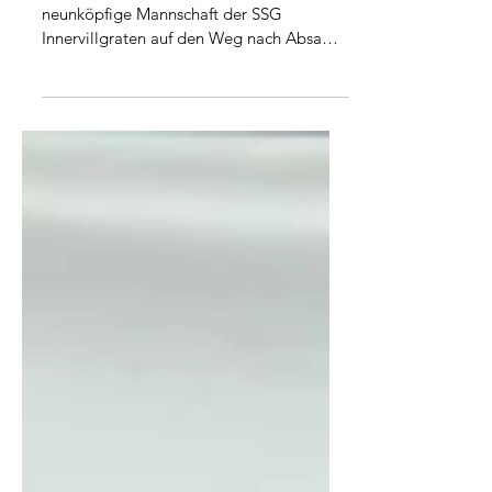
3. Platz beim
Landesgildencup 2026
Am 21. März 2026 machte sich eine
neunköpfige Mannschaft der SSG
Innervillgraten auf den Weg nach Absam,
um am diesjährigen Landesgildencup
teilzunehmen. Insgesamt stellten sich 40
Gewehrmannschaften der
Herausforderung, davon 24 in der
Kategorie „Stehend frei“ und 16 in
„Stehend aufgelegt“. Bis zum Schluss
blieb der Wettbewerb spannend. Um
13:45 Uhr starteten der Wetkampf für die
Innervillgrater:innen und verlangte den
Schützinnen und Schützen trotz
begeistertem Publikum und