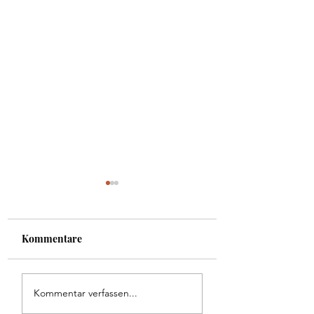
Kommentare
Start der diesjäh
Freundschaftsschießen
Kommentar verfassen...
Bundesliga
Innervillgraten -